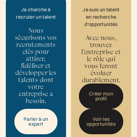
Je cherche à
Je suis un talent
recruter un talent
en recherche
d’opportunités
Nous
sécurisons vos
Avec nous,
recrutements
trouvez
clés pour
l’entreprise et
attirer,
le rôle qui
fidéliser et
vous feront
développer les
évoluer
talents dont
durablement.
votre
Créer mon profi
entreprise a
Créer mon
profil
besoin.
Voir les opportu
Parler à un
Voir les
expert
Parler à un expert
opportunités