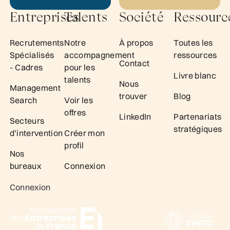
Entreprises
Talents
Société
Ressourc
Recrutements
Notre
À propos
Toutes les
Spécialisés
accompagnement
ressources
Contact
- Cadres
pour les
Livre blanc
talents
Nous
Management
trouver
Blog
Search
Voir les
offres
LinkedIn
Partenariats
Secteurs
stratégiques
d’intervention
Créer mon
profil
Nos
bureaux
Connexion
Connexion