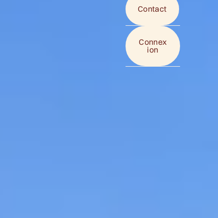
C
o
n
t
a
c
t
Contact
Connexion
C
o
n
n
e
x
i
o
n