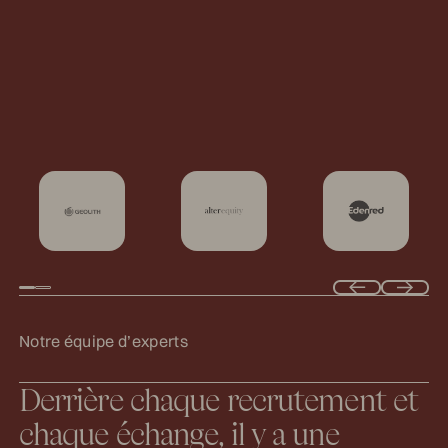
Previous
Next
N
o
t
r
e
é
q
u
i
p
e
d
’
e
x
p
e
r
t
s
Derrière chaque recrutement et
chaque échange, il y a une