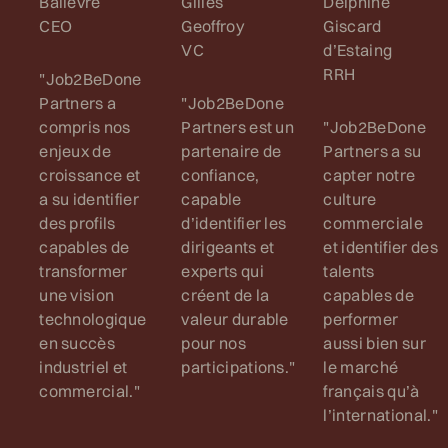
Ballevre
Gilles
Delphine
CEO
Geoffroy
Giscard
VC
d’Estaing
RRH
"Job2BeDone
Partners a
"Job2BeDone
compris nos
Partners est un
"Job2BeDone
enjeux de
partenaire de
Partners a su
croissance et
confiance,
capter notre
a su identifier
capable
culture
des profils
d’identifier les
commerciale
capables de
dirigeants et
et identifier des
transformer
experts qui
talents
une vision
créent de la
capables de
technologique
valeur durable
performer
en succès
pour nos
aussi bien sur
industriel et
participations."
le marché
commercial."
français qu’à
l’international."