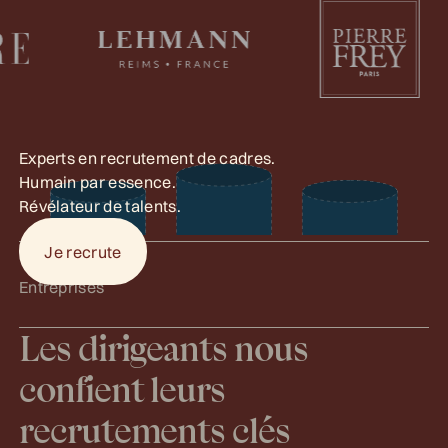
E
x
p
e
r
t
s
e
n
r
e
c
r
u
t
e
m
e
n
t
d
e
c
a
d
r
e
s
.
H
u
m
a
i
n
p
a
r
e
s
s
e
n
c
e
.
R
é
v
é
l
a
t
e
u
r
d
e
t
a
l
e
n
t
s
.
J
e
r
e
c
r
u
t
e
Je recrute
E
n
t
r
e
p
r
i
s
e
s
Les dirigeants nous
confient leurs
recrutements clés