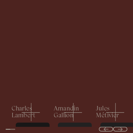
Charles
Amandine
Jules
Lambert
Gallion
Métivier
Previous
Next