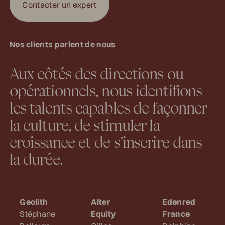
C
o
n
t
a
c
t
e
r
u
n
e
x
p
e
r
t
Contacter un expert
N
o
s
c
l
i
e
n
t
s
p
a
r
l
e
n
t
d
e
n
o
u
s
Aux côtés des directions ou
opérationnels, nous identifions
les talents capables de façonner
la culture, de stimuler la
croissance et de s’inscrire dans
la durée.
Geolith
Alter
Edenred
Stéphane
Equity
France