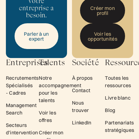
votre
Créer mon profi
entreprise a
Créer mon
profil
besoin.
Voir les opportu
Parler à un
Voir les
expert
Parler à un expert
opportunités
Entreprises
Talents
Société
Ressourc
Recrutements
Notre
À propos
Toutes les
Spécialisés
accompagnement
ressources
Contact
- Cadres
pour les
Livre blanc
talents
Nous
Management
trouver
Blog
Search
Voir les
offres
LinkedIn
Partenariats
Secteurs
stratégiques
d’intervention
Créer mon