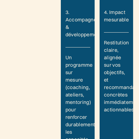
3.
4. Impact
Accompagnement
mesurable
&
développement
Restitution
claire,
Un
alignée
programme
sur vos
sur
objectifs,
mesure
et
(coaching,
recommandati
ateliers,
concrètes
mentoring)
immédiatemen
pour
actionnables.
renforcer
durablement
les