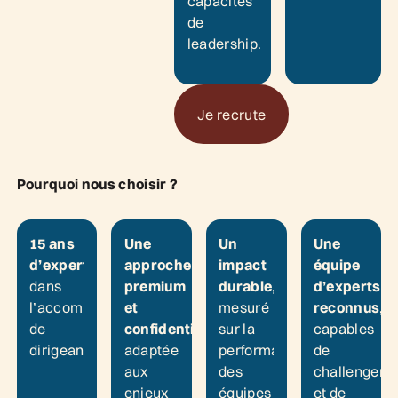
capacités
de
leadership.
Je recrute
Je recrute
Pourquoi nous choisir ?
15 ans
Une
Un
Une
d’expertise
approche
impact
équipe
dans
premium
durable
,
d’experts
l’accompagnement
et
mesuré
reconnus
,
de
confidentielle
,
sur la
capables
dirigeants.
adaptée
performance
de
aux
des
challenger
enjeux
équipes
et de