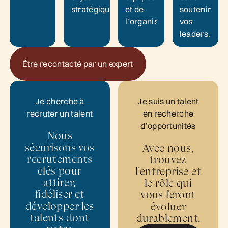
stratégiques.
et de
soutenir
l’organisation.
vos
leaders.
Être recontacté par un expert
Être recontacté par un expert
Je cherche à
Je suis un talent
recruter un talent
en recherche
d’opportunités
Nous
sécurisons vos
Avec nous,
recrutements
trouvez
clés pour
l’entreprise et
attirer,
le rôle qui
fidéliser et
vous feront
développer les
évoluer
talents dont
durablement.