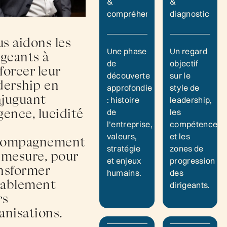
&
&
compréhension
diagnostic
s aidons les
Une phase
Un regard
igeants à
de
objectif
forcer leur
découverte
sur le
dership en
approfondie
style de
juguant
: histoire
leadership,
gence, lucidité
de
les
l’entreprise,
compétences,
valeurs,
et les
compagnement
stratégie
zones de
 mesure, pour
et enjeux
progression
nsformer
humains.
des
rablement
dirigeants.
rs
anisations.